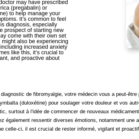
 doctor may have prescribed
rica (pregabalin) or
ine) to help manage your
ptoms. It’s common to feel
s diagnosis, especially
e prospect of starting new
ay come with their own set
u might also be experiencing
 including increased anxiety
mes like this, it’s crucial to
lant, and proactive about
diagnostic de fibromyalgie, votre médecin vous a peut-être
mbalta (duloxétine) pour soulager votre douleur et vos aut
stic, surtout à l'idée de commencer de nouveaux médicamen
iez également ressentir diverses émotions, notamment une an
lle-ci, il est crucial de rester informé, vigilant et proacti