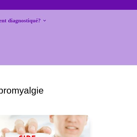
nt diagnostiqué?
ibromyalgie