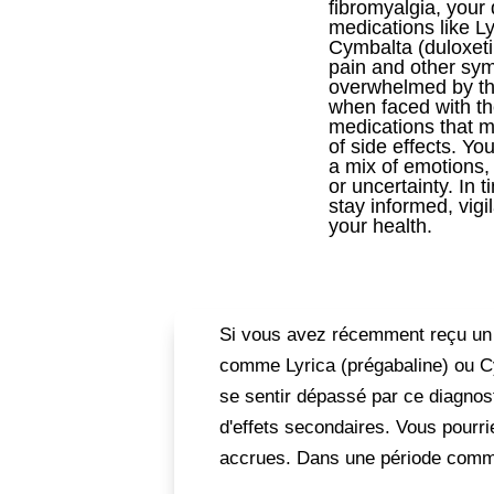
fibromyalgia, your
medications like Ly
Cymbalta (duloxet
pain and other sym
overwhelmed by thi
when faced with th
medications that m
of side effects. Yo
a mix of emotions,
or uncertainty. In ti
stay informed, vigi
your health.
Si vous avez récemment reçu un 
comme Lyrica (prégabaline) ou Cy
se sentir dépassé par ce diagno
d'effets secondaires. Vous pourr
accrues. Dans une période comme ce