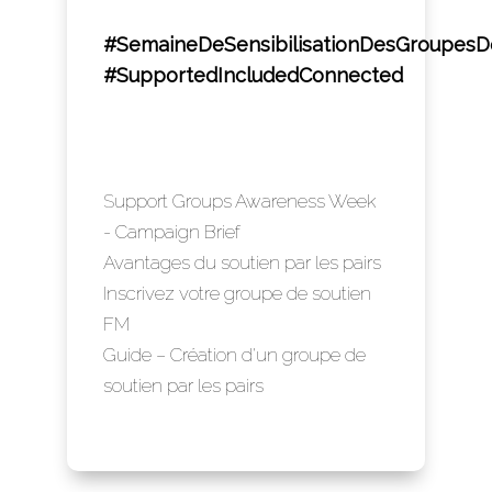
#SemaineDeSensibilisationDesGroupesD
#SupportedIncludedConnected
Support Groups Awareness Week
- Campaign Brief
Avantages du soutien par les pairs
Inscrivez votre groupe de soutien
FM
Guide – Création d'un groupe de
soutien par les pairs