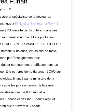
rea Furlan
ysiatre
iatre et spécialiste de la douleur au
entifique à
KITE et à l'Institute for Work &
ne à l'Université de Toronto et, dans ses
ur sa chaîne YouTube. Elle a publié son
lic : 8 ÉTAPES POUR VAINCRE LA DOULEUR
e nombreux balados, émissions de radio,
nnée par l'enseignement aux
n d'aider correctement et efficacement les
que. Elle est présidente du projet ECHO sur
opioïdes, financé par le ministère de la
ncadre les professionnels de la santé
mal desservies de l'Ontario, et a
té Canada et des IRSC pour élargir et
chronique à travers le Canada.