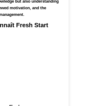
nowledge but also understanding
newed motivation, and the
f-management.
nnaît Fresh Start