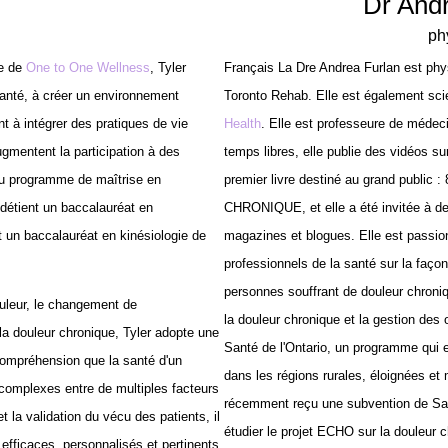
Dr And
ph
re de
One ​​to One Wellness
, Tyler
Français La Dre Andrea Furlan est phys
santé, à créer un environnement
Toronto Rehab. Elle est également sci
nt à intégrer des pratiques de vie
Health
. Elle est professeure de médeci
ugmentent la participation à des
temps libres, elle publie des vidéos s
 du programme de maîtrise en
premier livre destiné au grand pub
 détient un baccalauréat en
CHRONIQUE, et elle a été invitée à d
t un baccalauréat en kinésiologie de
magazines et blogues. Elle est passio
professionnels de la santé sur la faço
personnes souffrant de douleur chroni
ouleur, le changement de
la douleur chronique et la gestion des 
la douleur chronique, Tyler adopte une
Santé de l'Ontario, un programme qui e
compréhension que la santé d'un
dans les régions rurales, éloignées et 
s complexes entre de multiples facteurs
récemment reçu une subvention de San
t la validation du vécu des patients, il
étudier le projet ECHO sur la douleur 
efficaces, personnalisés et pertinents