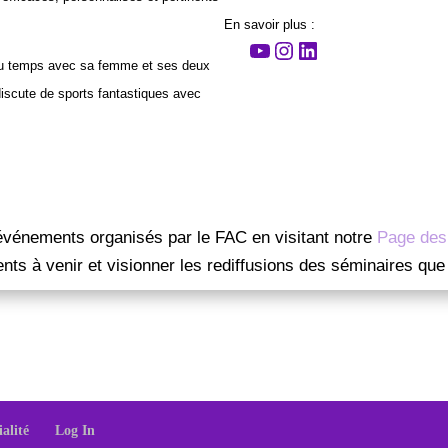
En savoir plus :
Dr Andrea Furlan
Instagram
LinkedIn
e du temps avec sa femme et ses deux
discute de sports fantastiques avec
événements organisés par le FAC en visitant notre
Page des
ts à venir et visionner les rediffusions des séminaires qu
ialité
Log In