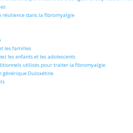
des
a résilience dans la fibromyalgie
é
t les familles
ez les enfants et les adolescents
tionnels utilisés pour traiter la fibromyalgie
n générique Duloxétine
els