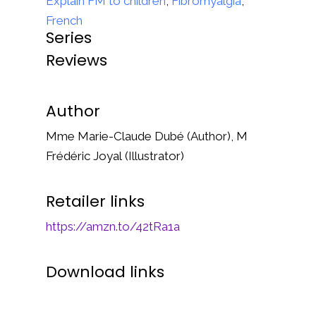
Explain FM to children
,
Fibromyalgia
,
French
Series
Reviews
Author
Mme Marie-Claude Dubé (Author), M
Frédéric Joyal (Illustrator)
Retailer links
https://amzn.to/42tRa1a
Download links