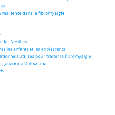
des
a résilience dans la fibromyalgie
é
t les familles
ez les enfants et les adolescents
tionnels utilisés pour traiter la fibromyalgie
n générique Duloxétine
els