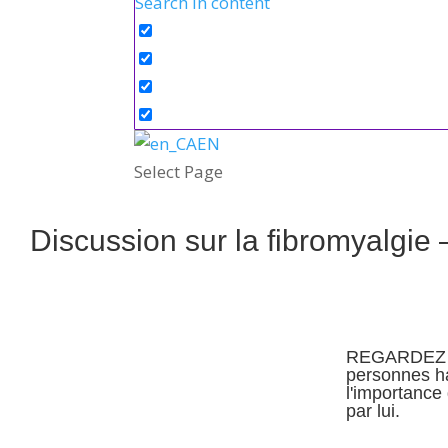
Search in content
EN
Select Page
Discussion sur la fibromyalgi
REGARDEZ LE
personnes ha
l'importance
par lui.