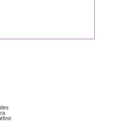
 des
era
finir